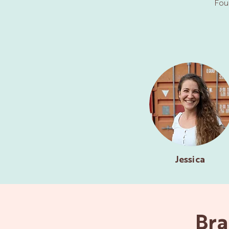
Fou
Jessica
Bra