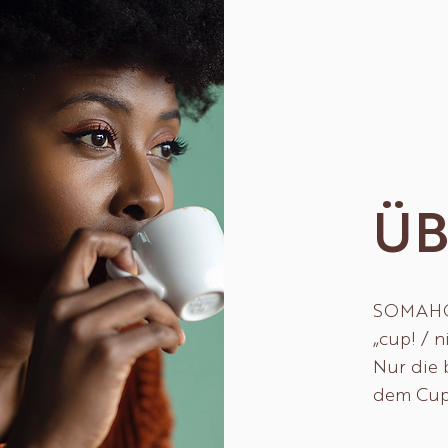
Ü
SOMAHO 
„cup! / 
Nur die 
dem Cup