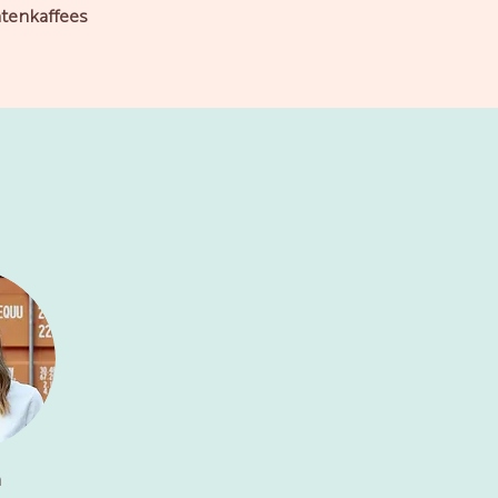
ätenkaffees
n