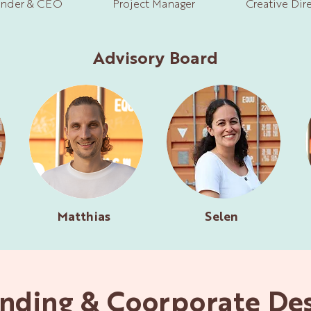
nder & CEO
Project Manager
Creative Dir
Advisory Board
Matthias
Selen
nding & Coorporate De