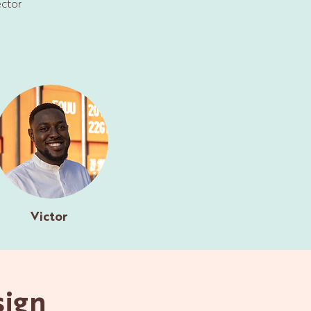
ector
Victor
sign