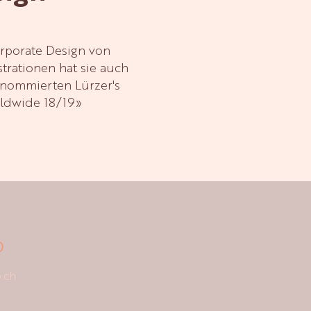
orporate Design von
rationen hat sie auch
enommierten Lürzer's
rldwide 18/19»
O
.ch