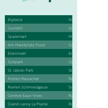
Klybeck
Klybeckstrasse 142
Gundeli
Güterstrasse 190
Spalemärt
Missionsstrasse 53
Am Marktplatz Food
Gerbergasse 4
Erlenmatt
Erlenmattstrasse 81
Südpark
Güterstrasse 125
St. Jakob-Park
St. Jakobs-Strasse 39
Riehen Rauracher
Rauracherstrasse 33
Riehen Schmiedgasse
Schmiedgasse 7
Genève Eaux-Vives
Rue de Jargonnant 5
Grand-Lancy La Praille
Route des Jeunes 10