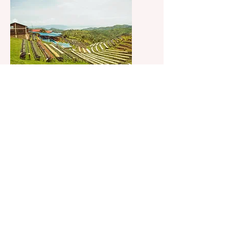
Ikawa House
Ikawa House macht die
Qualitätskontrolle in Ruanda. Sämtliche
von Kivubet Coffee produzierten Lots
werden gecuppt und bewertet. Durch
Ihre hervorragende Arbeit wird die
Qualität und die kontinuierliche
Verbesserung sichergestellt.