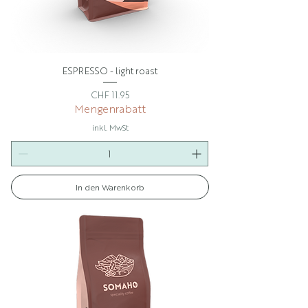
ESPRESSO - light roast
Preis
CHF 11.95
Mengenrabatt
inkl. MwSt
In den Warenkorb