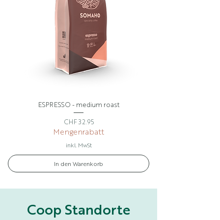
ESPRESSO - medium roast
Preis
CHF 32.95
Mengenrabatt
inkl. MwSt
In den Warenkorb
Coop Standorte