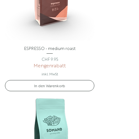
ESPRESSO - medium roast
Preis
CHF 9.95
Mengenrabatt
inkl. MwSt
In den Warenkorb