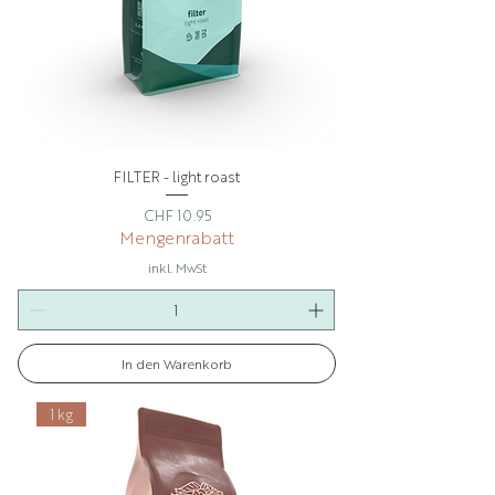
FILTER - light roast
Preis
CHF 10.95
Mengenrabatt
inkl. MwSt
In den Warenkorb
1 kg